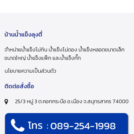
บ้านน้ำแข็งลุงตี๋
จำหน่ายน้ำแข็งโม่กิน น้ำแข็งโม่ดอง น้ำแข็งหลอดขนาดเล็ก
ขนาดใหญ่ น้ำแข็งแพ็ก และน้ำแข็งกั๊ก
นโยบายความเป็นส่วนตัว
ติดต่อสั่งซื้อ
25/3 หมู่ 3 ต.คอกกระบือ อ.เมือง จ.สมุทรสาคร 74000